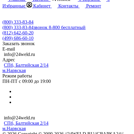
Избранные
Кабинет
Контакты
Ремонт
(800) 333-83-84
(800) 333-83-84
звонок 8-800 бесплатный
(812) 642-60-20
(499) 686-60-10
Заказать звонок
E-mail
info@24weld.ru
Адрес
СПб, Балтийская 2/14
м.Нарвская
Режим работы
ПН-ПТ с 09:00 до 19:00
info@24weld.ru
СПб, Балтийская 2/14
м.Нарвская
© 2026 Copyright © 2009-2026 //24WELD.RU//СВАРКА24//