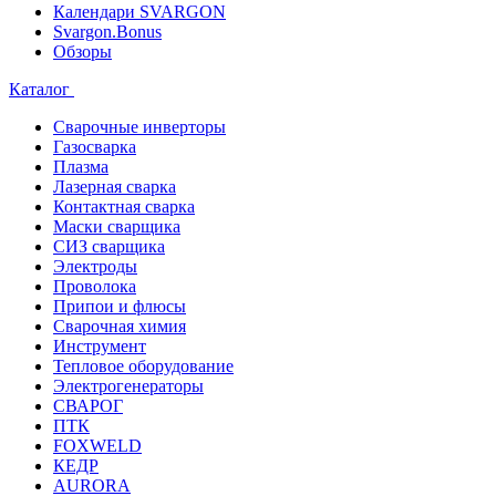
Календари SVARGON
Svargon.Bonus
Обзоры
Каталог
Сварочные инверторы
Газосварка
Плазма
Лазерная сварка
Контактная сварка
Маски сварщика
СИЗ сварщика
Электроды
Проволока
Припои и флюсы
Сварочная химия
Инструмент
Тепловое оборудование
Электрогенераторы
СВАРОГ
ПТК
FOXWELD
КЕДР
AURORA