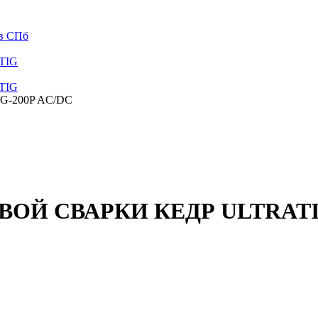
 в СПб
 TIG
 TIG
-200P AC/DC
Й СВАРКИ КЕДР ULTRATIG