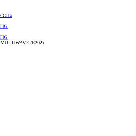
 в СПб
 TIG
 TIG
C MULTIWAVE (E202)