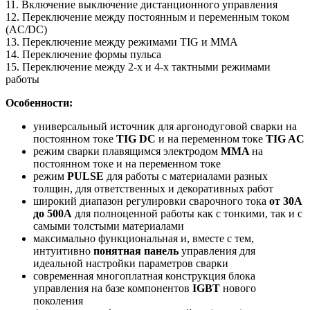
11. Включение выключение дистанционного управления
12. Переключение между постоянным и переменным током
(AC/DC)
13. Переключение между режимами TIG и MMA
14. Переключение формы пульса
15. Переключение между 2-х и 4-х тактными режимами
работы
Особенности:
универсальный источник для аргонодуговой сварки на
постоянном токе
TIG DC
и на переменном токе
TIG AС
режим сварки плавящимся электродом
MMA
на
постоянном токе и на переменном токе
режим
PULSE
для работы с материалами разных
толщин, для ответственных и декоративных работ
широкий диапазон регулировки сварочного тока
от 30А
до 500А
для полноценной работы как с тонкими, так и с
самыми толстыми материалами
максимально функциональная и, вместе с тем,
интуитивно
понятная панель
управления для
идеальной настройки параметров сварки
современная многоплатная конструкция блока
управления на базе компонентов
IGBT
нового
поколения