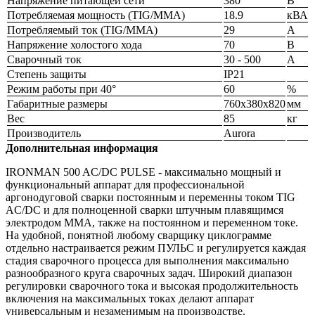
Напряжение питающей сети
380
В
Потребляемая мощность (TIG/MMA)
18.9
кВА
Потребляемый ток (TIG/MMA)
29
А
Напряжение холостого хода
70
В
Сварочный ток
30 - 500
А
Степень защиты
IP21
Режим работы при 40°
60
%
Габаритные размеры
760x380x820
мм
Вес
85
кг
Производитель
Aurora
Дополнительная информация
IRONMAN 500 AC/DC PULSE - максимально мощный и
функциональный аппарат для профессиональной
аргонодуговой сварки постоянным и переменны током TIG
AC/DC и для полноценной сварки штучным плавящимся
электродом MMA, также на постоянном и переменном токе.
На удобной, понятной любому сварщику циклограмме
отдельно настраивается режим ПУЛЬС и регулируется каждая
стадия сварочного процесса для выполнения максимально
разнообразного круга сварочных задач. Широкий диапазон
регулировки сварочного тока и высокая продолжительность
включения на максимальных токах делают аппарат
универсальным и незаменимым на производстве.