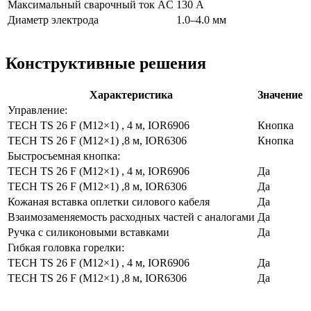
Максимальный сварочный ток AC
130 А
Диаметр электрода
1.0–4.0 мм
Конструктивные решения
Характеристика
Значение
Управление:
TECH TS 26 F (M12×1) , 4 м, IOR6906
Кнопка
TECH TS 26 F (M12×1) ,8 м, IOR6306
Кнопка
Быстросъемная кнопка:
TECH TS 26 F (M12×1) , 4 м, IOR6906
Да
TECH TS 26 F (M12×1) ,8 м, IOR6306
Да
Кожаная вставка оплетки силового кабеля
Да
Взаимозаменяемость расходных частей с аналогами
Да
Ручка с силиконовыми вставками
Да
Гибкая головка горелки:
TECH TS 26 F (M12×1) , 4 м, IOR6906
Да
TECH TS 26 F (M12×1) ,8 м, IOR6306
Да