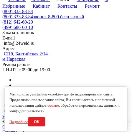
Избранные
Кабинет
Контакты
Ремонт
(800) 333-83-84
(800) 333-83-84
звонок 8-800 бесплатный
(812) 642-60-20
(499) 686-60-10
Заказать звонок
E-mail
info@24weld.ru
Адрес
СПб, Балтийская 2/14
м.Нарвская
Режим работы
ПН-ПТ с 09:00 до 19:00
Мы используем файлы «cookie» для функционирования сайта.
Продолжив использование сайта, Вы соглашаетесь с политикой
использования файлов
соокие
, обработки персональных данных и
info@24weld.ru
СПб, Балтийская 2/14
конфиденциальности.
м.Нарвская
© 2026 Copyright © 2009-2026 //24WELD.RU//СВАРКА24//
Подробнее
OK
Обработка персональных данных
В корзину