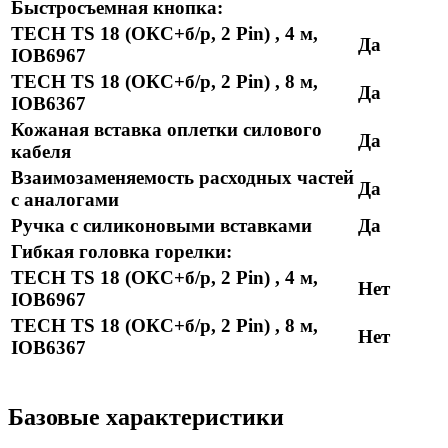
Быстросъемная кнопка:
TECH TS 18 (ОКС+б/р, 2 Pin) , 4 м,
Да
IOB6967
TECH TS 18 (ОКС+б/р, 2 Pin) , 8 м,
Да
IOB6367
Кожаная вставка оплетки силового
Да
кабеля
Взаимозаменяемость расходных частей
Да
с аналогами
Ручка с силиконовыми вставками
Да
Гибкая головка горелки:
TECH TS 18 (ОКС+б/р, 2 Pin) , 4 м,
Нет
IOB6967
TECH TS 18 (ОКС+б/р, 2 Pin) , 8 м,
Нет
IOB6367
Базовые характеристики