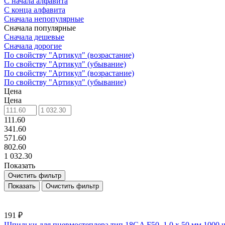
С начала алфавита
С конца алфавита
Сначала непопулярные
Сначала популярные
Сначала дешевые
Сначала дорогие
По свойству "Артикул" (возрастание)
По свойству "Артикул" (убывание)
По свойству "Артикул" (возрастание)
По свойству "Артикул" (убывание)
Цена
Цена
111.60
341.60
571.60
802.60
1 032.30
Показать
Очистить фильтр
Очистить фильтр
191 ₽
Шпильки для пневмостеплера тип 18GA F50, 1,0 х 50 мм 1000