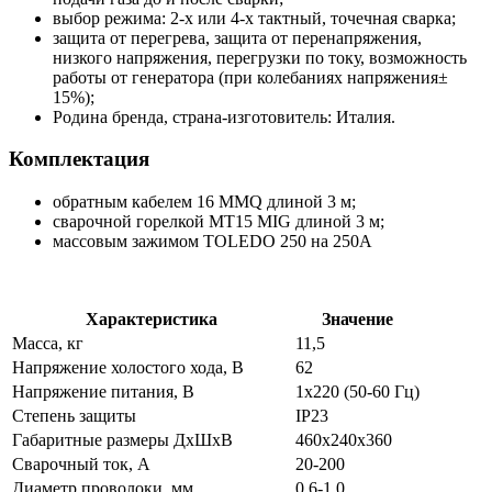
выбор режима: 2-х или 4-х тактный, точечная сварка;
защита от перегрева, защита от перенапряжения,
низкого напряжения, перегрузки по току, возможность
работы от генератора (при колебаниях напряжения±
15%);
Родина бренда, страна-изготовитель: Италия.
Комплектация
обратным кабелем 16 MMQ длиной 3 м;
сварочной горелкой MT15 MIG длиной 3 м;
массовым зажимом TOLEDO 250 на 250A
Характеристика
Значение
Масса, кг
11,5
Напряжение холостого хода, В
62
Напряжение питания, В
1х220 (50-60 Гц)
Степень защиты
IP23
Габаритные размеры ДхШхВ
460х240х360
Сварочный ток, А
20-200
Диаметр проволоки, мм
0,6-1,0