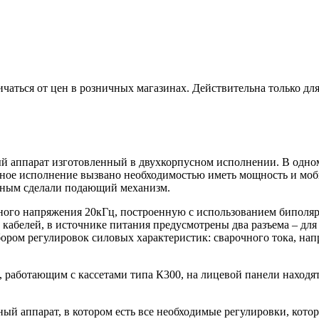
ичаться от цен в розничных магазинах. Действительна только дл
й аппарат изготовленный в двухкорпусном исполнении. В одно
ное исполнение вызвано необходимостью иметь мощность и моби
ьным сделали подающий механизм.
ого напряжения 20кГц, построенную с использованием биполярн
 кабелей, в источнике питания предусмотрены два разъема – д
ром регулировок силовых характеристик: сварочного тока, нап
ботающим с кассетами типа К300, на лицевой панели находятся
ный аппарат, в котором есть все необходимые регулировки, ко