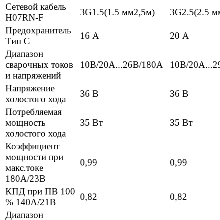
Сетевой кабель
3G1.5(1.5 мм2,5м)
3G2.5(2.5 м
H07RN-F
Предохранитель
16 А
20 А
Тип С
Диапазон
сварочных токов
10В/20А...26В/180А
10В/20А...
и напряжений
Напряжение
36 В
36 В
холостого хода
Потребляемая
мощность
35 Вт
35 Вт
холостого хода
Коэффициент
мощности при
0,99
0,99
макс.токе
180А/23В
КПД при ПВ 100
0,82
0,82
% 140А/21В
Диапазон