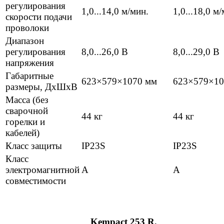
регулирования
1,0...14,0 м/мин.
1,0...18,0 м
скорости подачи
проволоки
Диапазон
регулирования
8,0...26,0 В
8,0...29,0 В
напряжения
Габаритные
623×579×1070 мм
623×579×10
размеры, ДхШхВ
Масса (без
сварочной
44 кг
44 кг
горелки и
кабелей)
Класс защиты
IP23S
IP23S
Класс
электромагнитной
А
А
совместимости
Kempact 253 R,