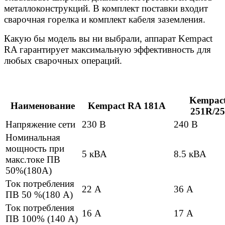
металлоконструкций. В комплект поставки входит
сварочная горелка и комплект кабеля заземления.
Какую бы модель вы ни выбрали, аппарат Kempact
RA гарантирует максимальную эффективность для
любых сварочных операций.
Kempac
Наименование
Kempact RA 181A
251R/2
Напряжение сети
230 В
240 В
Номинальная
мощность при
5 кВА
8.5 кВА
макс.токе ПВ
50%(180А)
Ток потребления
22 А
36 А
ПВ 50 %(180 А)
Ток потребления
16 А
17 А
ПВ 100% (140 А)