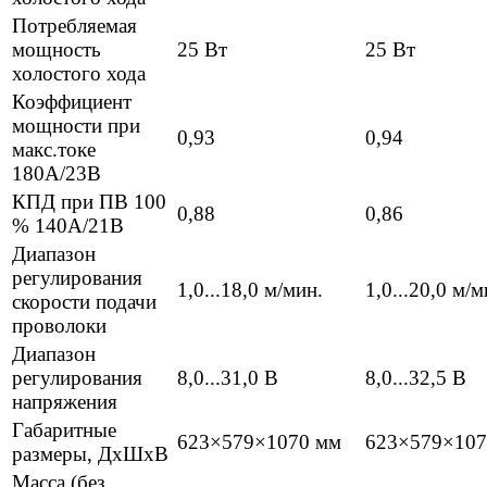
Потребляемая
мощность
25 Вт
25 Вт
холостого хода
Коэффициент
мощности при
0,93
0,94
макс.токе
180А/23В
КПД при ПВ 100
0,88
0,86
% 140А/21В
Диапазон
регулирования
1,0...18,0 м/мин.
1,0...20,0 м/м
скорости подачи
проволоки
Диапазон
регулирования
8,0...31,0 В
8,0...32,5 В
напряжения
Габаритные
623×579×1070 мм
623×579×107
размеры, ДхШхВ
Масса (без