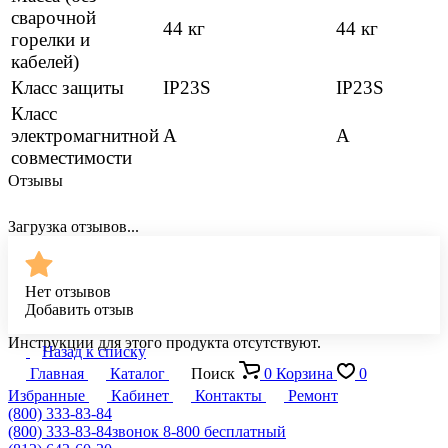
сварочной
44 кг
44 кг
горелки и
кабелей)
Класс защиты
IP23S
IP23S
Класс
электромагнитной
А
А
совместимости
Отзывы
Загрузка отзывов...
Нет отзывов
Добавить отзыв
Инструкции для этого продукта отсутствуют.
Назад к списку
Главная
Каталог
Поиск
0
Корзина
0
Избранные
Кабинет
Контакты
Ремонт
(800) 333-83-84
(800) 333-83-84
звонок 8-800 бесплатный