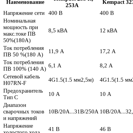
Наименование
Kempact 32
253A
Напряжение сети
400 В
400 В
Номинальная
мощность при
8,5 кВА
12 кВА
макс.токе ПВ
50%(180А)
Ток потребления
11,9 А
17,2 А
ПВ 50 %(180 А)
Ток потребления
6,1 А
8,2 А
ПВ 100% (140 А)
Сетевой кабель
4G1.5(1.5 мм2,5м)
4G1.5(1.5 мм
H07RN-F
Предохранитель
10 А
10 А
Тип С
Диапазон
сварочных токов
10В/20А...31В/250А
10В/20А...3
и напряжений
Напряжение
41 В
46 В
холостого хода