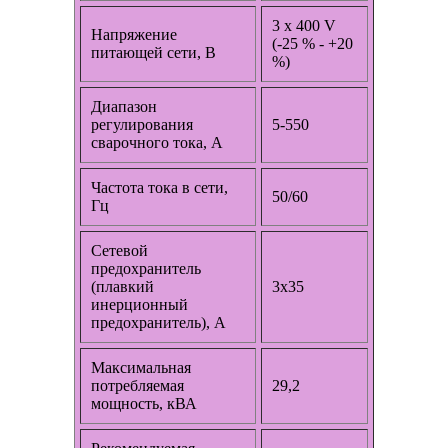
3 x 400 V
Напряжение
(-25 % - +20
питающей сети, В
%)
Диапазон
регулирования
5-550
сварочного тока, А
Частота тока в сети,
50/60
Гц
Сетевой
предохранитель
(плавкий
3х35
инерционный
предохранитель), А
Максимальная
потребляемая
29,2
мощность, кВА