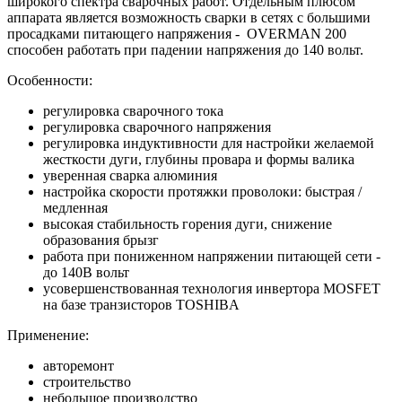
широкого спектра сварочных работ. Отдельным плюсом
аппарата является возможность сварки в сетях с большими
просадками питающего напряжения - OVERMAN 200
способен работать при падении напряжения до 140 вольт.
Особенности:
регулировка сварочного тока
регулировка сварочного напряжения
регулировка индуктивности для настройки желаемой
жесткости дуги, глубины провара и формы валика
уверенная сварка алюминия
настройка скорости протяжки проволоки: быстрая /
медленная
высокая стабильность горения дуги, снижение
образования брызг
работа при пониженном напряжении питающей сети -
до 140В вольт
усовершенствованная технология инвертора MOSFET
на базе транзисторов TOSHIBA
Применение:
авторемонт
строительство
небольшое производство