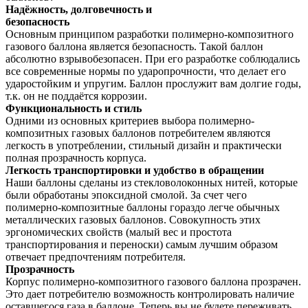
Надёжность, долговечность и
безопасность
Основным принципом разработки полимерно-композитного
газового баллона является безопасность. Такой баллон
абсолютно взрывобезопасен. При его разработке соблюдались
все современные нормы по ударопрочности, что делает его
ударостойким и упругим. Баллон прослужит вам долгие годы,
т.к. он не поддаётся коррозии.
Функциональность и стиль
Одними из основных критериев выбора полимерно-
композитных газовых баллонов потребителем являются
легкость в употреблении, стильный дизайн и практически
полная прозрачность корпуса.
Легкость транспортировки и удобство в обращении
Наши баллоны сделаны из стекловолоконных нитей, которые
были обработаны эпоксидной смолой. За счет чего
полимерно-композитные баллоны гораздо легче обычных
металлических газовых баллонов. Совокупность этих
эргономических свойств (малый вес и простота
транспортирования и переноски) самым лучшим образом
отвечает предпочтениям потребителя.
Прозрачность
Корпус полимерно-композитного газового баллона прозрачен.
Это дает потребителю возможность контролировать наличие
оставшегося газа в баллоне. Теперь вы не будете переживать,