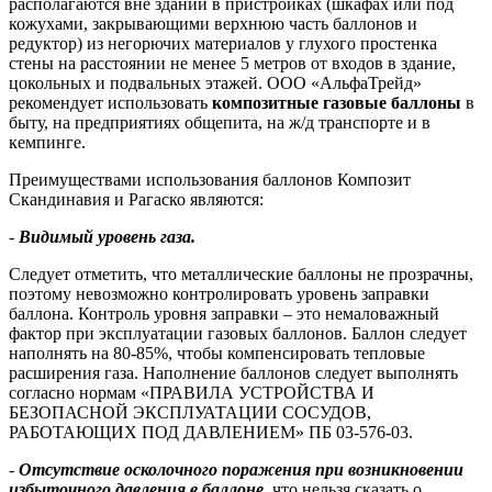
располагаются вне зданий в пристройках (шкафах или под
кожухами, закрывающими верхнюю часть баллонов и
редуктор) из негорючих материалов у глухого простенка
стены на расстоянии не менее 5 метров от входов в здание,
цокольных и подвальных этажей. ООО «АльфаТрейд»
рекомендует использовать
композитные газовые баллоны
в
быту, на предприятиях общепита, на ж/д транспорте и в
кемпинге.
Преимуществами использования баллонов Композит
Скандинавия и Рагаско являются:
-
Видимый уровень газа.
Следует отметить, что металлические баллоны не прозрачны,
поэтому невозможно контролировать уровень заправки
баллона. Контроль уровня заправки – это немаловажный
фактор при эксплуатации газовых баллонов. Баллон следует
наполнять на 80-85%, чтобы компенсировать тепловые
расширения газа. Наполнение баллонов следует выполнять
согласно нормам «ПРАВИЛА УСТРОЙСТВА И
БЕЗОПАСНОЙ ЭКСПЛУАТАЦИИ СОСУДОВ,
РАБОТАЮЩИХ ПОД ДАВЛЕНИЕМ» ПБ 03-576-03.
-
Отсутствие осколочного поражения при возникновении
избыточного давления в баллоне,
что нельзя сказать о