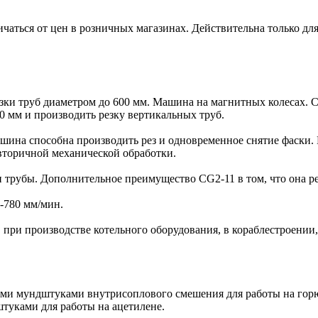
ичаться от цен в розничных магазинах. Действительна только дл
езки труб диаметром до 600 мм. Машина на магнитных колесах.
0 мм и производить резку вертикальных труб.
ашина способна производить рез и одновременное снятие фаски.
 вторичной механической обработки.
 трубы. Дополнительное преимущество CG2-11 в том, что она р
-780 мм/мин.
 при производстве котельного оборудования, в кораблестроени
ми мундштуками внутрисоплового смешения для работы на горюч
туками для работы на ацетилене.