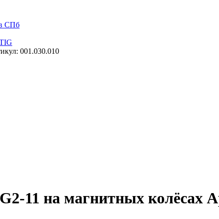
 в СПб
 TIG
кул: 001.030.010
2-11 на магнитных колёсах Ар