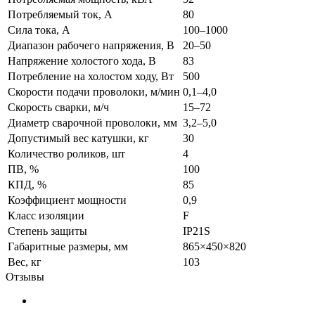
Потребляемый ток, А
80
Сила тока, А
100–1000
Диапазон рабочего напряжения, В
20–50
Напряжение холостого хода, В
83
Потребление на холостом ходу, Вт
500
Скорости подачи проволоки, м/мин
0,1–4,0
Скорость сварки, м/ч
15–72
Диаметр сварочной проволоки, мм
3,2–5,0
Допустимый вес катушки, кг
30
Количество роликов, шт
4
ПВ, %
100
КПД, %
85
Коэффициент мощности
0,9
Класс изоляции
F
Степень защиты
IP21S
Габаритные размеры, мм
865×450×820
Вес, кг
103
Отзывы