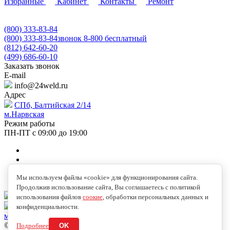
Избранные
Кабинет
Контакты
Ремонт
(800) 333-83-84
(800) 333-83-84
звонок 8-800 бесплатный
(812) 642-60-20
(499) 686-60-10
Заказать звонок
E-mail
info@24weld.ru
Адрес
СПб, Балтийская 2/14
м.Нарвская
Режим работы
ПН-ПТ с 09:00 до 19:00
Мы используем файлы «cookie» для функционирования сайта.
Продолжив использование сайта, Вы соглашаетесь с политикой
info@24weld.ru
использования файлов
соокие
, обработки персональных данных и
СПб, Балтийская 2/14
конфиденциальности.
м.Нарвская
© 2026 Copyright © 2009-2026 //24WELD.RU//СВАРКА24//
Подробнее
OK