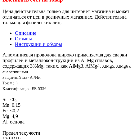
Цена действительна только для интернет-магазина и может
отличаться от цен в розничных магазинах. Действительна
только для физических лиц.
Описание
Отзывы
Инструкции и обзоры
Алюминиевая проволока широко применяемая для сварки
профилей и металлоконструкций из Al Mg сплавов,
содержащих 3%Mg, таких, как AlMg3, AlMg4,
AlMg5,
AlMg6 с
аналогичными.
Защитный газ - Ar/He.
Ток = (+).
Классификация: ER 5356
Si <0,1
Mn 0,15
Fe <0,2
Mg 4,9
Al основа
Предел текучести
120 МПа