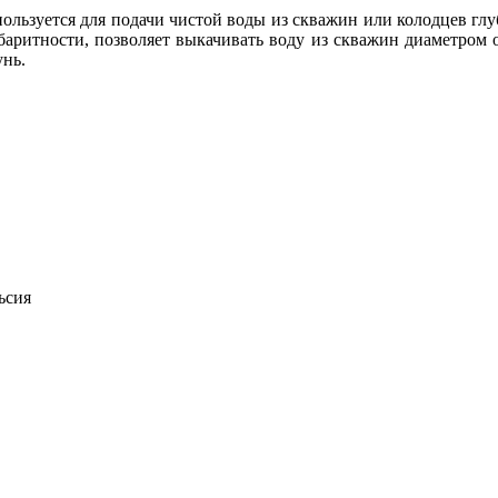
льзуется для подачи чистой воды из скважин или колодцев глу
баритности, позволяет выкачивать воду из скважин диаметром 
унь.
ьсия