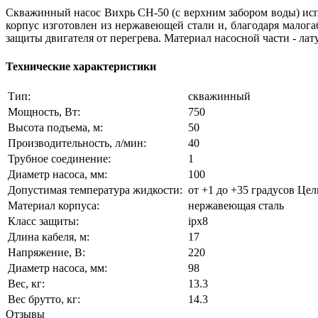
Скважинный насос Вихрь СН-50 (с верхним забором воды) испо
корпус изготовлен из нержавеющей стали и, благодаря малога
защиты двигателя от перегрева. Материал насосной части - лат
Технические характеристики
Тип:
скважинный
Мощность, Вт:
750
Высота подъема, м:
50
Производительность, л/мин:
40
Трубное соединение:
1
Диаметр насоса, мм:
100
Допустимая температура жидкости:
от +1 до +35 градусов Цел
Материал корпуса:
нержавеющая сталь
Класс защиты:
ipx8
Длина кабеля, м:
17
Напряжение, В:
220
Диаметр насоса, мм:
98
Вес, кг:
13.3
Вес брутто, кг:
14.3
Отзывы