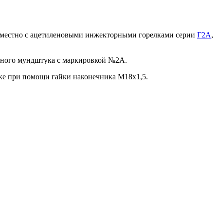
овместно с ацетиленовыми инжекторными горелками серии
Г2А
,
едного мундштука с маркировкой №2А.
лке при помощи гайки наконечника M18х1,5.