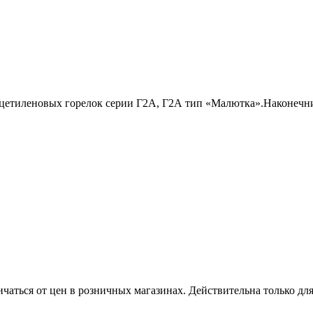
тиленовых горелок серии Г2А, Г2А тип «Малютка».Наконечник
ичаться от цен в розничных магазинах. Действительна только дл