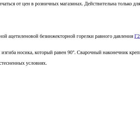
ичаться от цен в розничных магазинах. Действительна только дл
ой ацетиленовой безинжекторной горелки равного давления
Г2
л изгиба носика, который равен 90°. Сварочный наконечник кре
 стесненных условиях.