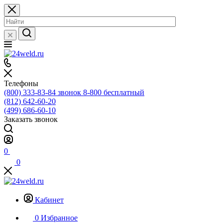
Телефоны
(800) 333-83-84
звонок 8-800 бесплатный
(812) 642-60-20
(499) 686-60-10
Заказать звонок
0
0
Кабинет
0
Избранное