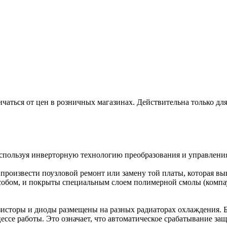
ичаться от цен в розничных магазинах. Действительна только дл
спользуя инверторную технологию преобразования и управлени
произвести поузловой ремонт или замену той платы, которая вы
обом, и покрыты специальным слоем полимерной смолы (компаун
исторы и диоды размещены на разных радиаторах охлаждения. Бл
цессе работы. Это означает, что автоматическое срабатывание з