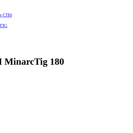
 в СПб
 TIG
MinarcTig 180