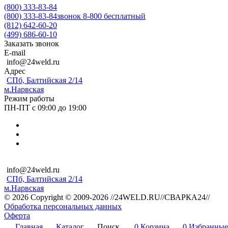
(800) 333-83-84
(800) 333-83-84
звонок 8-800 бесплатный
(812) 642-60-20
(499) 686-60-10
Заказать звонок
E-mail
info@24weld.ru
Адрес
СПб, Балтийская 2/14
м.Нарвская
Режим работы
ПН-ПТ с 09:00 до 19:00
info@24weld.ru
СПб, Балтийская 2/14
м.Нарвская
© 2026 Copyright © 2009-2026 //24WELD.RU//СВАРКА24//
Обработка персональных данных
Оферта
Главная
Каталог
Поиск
0
Корзина
0
Избранные