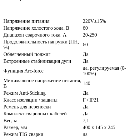
Напряжение питания
220V±15%
Напряжение холостого хода, В
60
Диапазон сварочного тока, А
20-250
Продолжительность нагрузки (ПН,
60
%)
Облегченный поджиг
Да
Встроенные стабилизация дуги
Да
да, регулируемая (0-
Функция Arc-force
100%)
Минимальное напряжение питания,
140
В
Режим Anti-Sticking
Да
Класс изоляции / защиты
F / IP21
Ремень для переноски
Да
Комплект сварочных кабелей
Да
Вес, кг
7,1
Размер, мм
400 х 145 х 245
Режим ТIG сварки
да