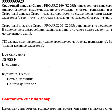
00000090920
Сварочный аппарат Сварог PRO ARC 200 (Z209S)
- инверторного типа сери
Аппарат выполнен в надежном корпусе с тунельной системой вентиляции и 
Сварочный аппарат Сварог позволяет производить сварку покрытыми электро
электроды (в том числе и электроды для сварки нержавеющей стали, чугуна, 
Сварочный инвертор Сварог PRO ARC200 (Z209S) дополнительно к основной 
В дополнение к цифровой индикации сварочного тока это делает сварочный 
металлоконструкций.
TIG сварка: докупив дополнительно аргонодуговую горелку (вентильную), В
(поджиг касанием электрода).
Все описание
26 960 ₽
В корзину
Купить в 1 клик
Есть в наличии
Нашли дешевле?
Выставить счет на товар
Цена действительна только для интернет-магазина и может отл