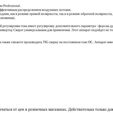
и Professional.
эффективным распределением воздушных потоков.
дами, как в режиме прямой полярности, так и в режиме обратной полярности,
алюминия).
регулировки тока имеет регулировку дополнительного параметра - форсаж ду
инвертор Сварог универсальным для применения. Этот аппарат подойдет не то
ы также сможете производить TIG сварку на постоянном токе DC. Аппарат име
ичаться от цен в розничных магазинах. Действительна только дл