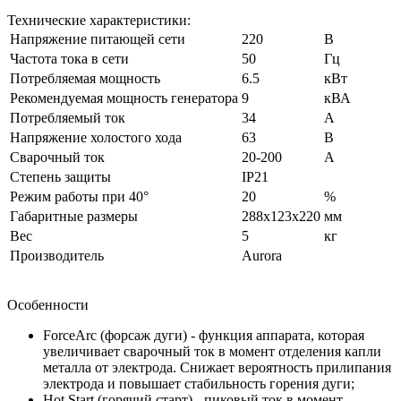
Технические характеристики:
Напряжение питающей сети
220
В
Частота тока в сети
50
Гц
Потребляемая мощность
6.5
кВт
Рекомендуемая мощность генератора
9
кВА
Потребляемый ток
34
А
Напряжение холостого хода
63
В
Сварочный ток
20-200
А
Степень защиты
IP21
Режим работы при 40°
20
%
Габаритные размеры
288x123x220
мм
Вес
5
кг
Производитель
Aurora
Особенности
ForceArc (форсаж дуги) - функция аппарата, которая
увеличивает сварочный ток в момент отделения капли
металла от электрода. Снижает вероятность прилипания
электрода и повышает стабильность горения дуги;
Hot Start (горячий старт) - пиковый ток в момент