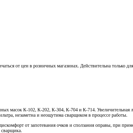
ичаться от цен в розничных магазинах. Действительна только дл
ных масок К-102, К-202, К-304, К-704 и К-714. Увеличительная
ильтра, незаметна и неощутима сварщиком в процессе работы.
дискомфорт от запотевания очков и сползания оправы, при пр
 сварщика.