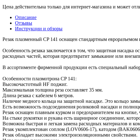
Цена действительна только для интернет-магазина и может отл
Описание
Отзывы
Инструкции и обзоры
Резак плазменный CP 141 оснащен стандартным евроразъемом п
Особенность резака заключается в том, что защитная насадка 
расходных частей, которая предотвратит замыкание или внеза
В ассортименте фирменной продукции есть специальный набор б
Особенности плазмотрона CP 141:
Высокочастотный HF поджиг.
Максимальная толщина реза составляет 35 мм.
Длина резака с кабелем 6 метров.
Наличие медного кольца на защитной насадке. Это кольцо замы
Есть возможность подсоединения роликовой насадки и полноце
Резак оснащен плавным курком и предохранителем на кнопке,
На стыке рукоятки и рукава есть шарнирное соединение, котор
Возможна быстрая и легкая замена расходных материалов и к
Резак укомплектован соплом (LOV0606-17), катодом (BAK0606
Резак обладает высокими электроизоляционными свойствами.