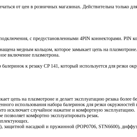
ичаться от цен в розничных магазинах. Действительна только дл
одключения, с предустановленными 4PIN коннекторами. PIN кон
оснащена медным кольцом, которое замыкает цепь на плазмотроне
пное включение плазмотрона.
алеринок к резаку CP 141, который используется для резки окр
кает цепь на плазмотроне и делает эксплуатацию резака более б
нного использования набора балеринок для резки окружностей 
 что исключает случайное нажатие и комфортную эксплуатацию.
ое позволяет комфортно эксплуатировать резак.
омплектующих.
), защитной насадкой и пружинной (POP0706, STN6600), диффу