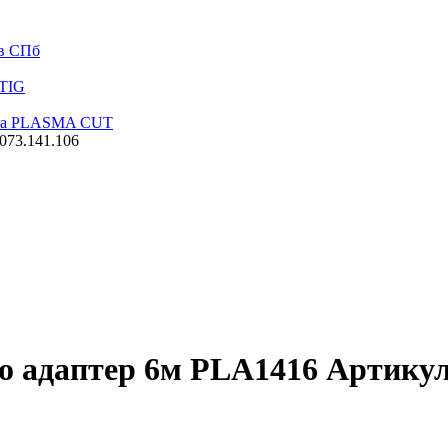
 в СПб
 TIG
алла PLASMA CUT
073.141.106
о адаптер 6м PLA1416 Артикул: