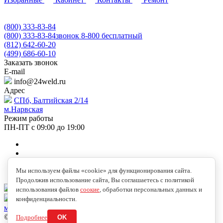
(800) 333-83-84
(800) 333-83-84
звонок 8-800 бесплатный
(812) 642-60-20
(499) 686-60-10
Заказать звонок
E-mail
info@24weld.ru
Адрес
СПб, Балтийская 2/14
м.Нарвская
Режим работы
ПН-ПТ с 09:00 до 19:00
Мы используем файлы «cookie» для функционирования сайта.
Продолжив использование сайта, Вы соглашаетесь с политикой
info@24weld.ru
использования файлов
соокие
, обработки персональных данных и
СПб, Балтийская 2/14
конфиденциальности.
м.Нарвская
© 2026 Copyright © 2009-2026 //24WELD.RU//СВАРКА24//
Подробнее
OK