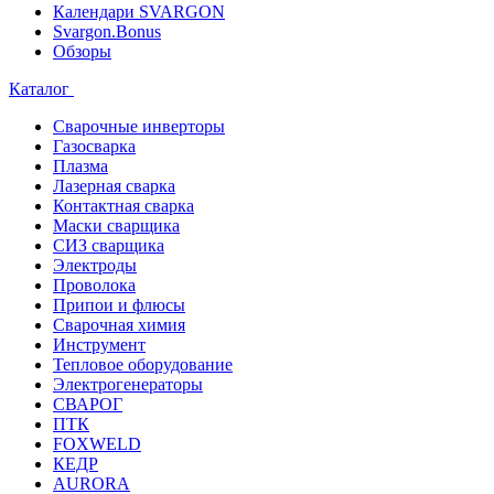
Календари SVARGON
Svargon.Bonus
Обзоры
Каталог
Сварочные инверторы
Газосварка
Плазма
Лазерная сварка
Контактная сварка
Маски сварщика
СИЗ сварщика
Электроды
Проволока
Припои и флюсы
Сварочная химия
Инструмент
Тепловое оборудование
Электрогенераторы
СВАРОГ
ПТК
FOXWELD
КЕДР
AURORA