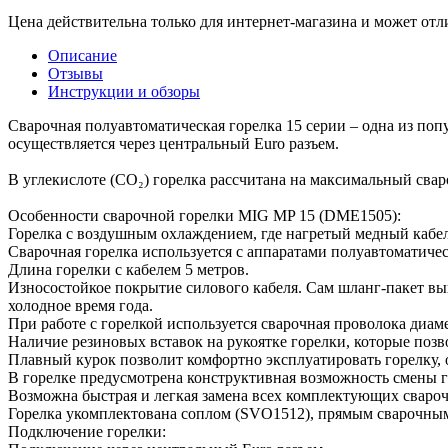
Цена действительна только для интернет-магазина и может отл
Описание
Отзывы
Инструкции и обзоры
Сварочная полуавтоматическая горелка 15 серии – одна из поп
осуществляется через центральный Euro разъем.
В углекислоте (CO₂) горелка рассчитана на максимальный сва
Особенности сварочной горелки MIG MP 15 (DME1505):
Горелка с воздушным охлаждением, где нагретый медный кабел
Сварочная горелка используется с аппаратами полуавтоматиче
Длина горелки с кабелем 5 метров.
Износостойкое покрытие силового кабеля. Сам шланг-пакет вы
холодное время года.
При работе с горелкой используется сварочная проволока диаме
Наличие резиновых вставок на рукоятке горелки, которые позв
Плавный курок позволит комфортно эксплуатировать горелку,
В горелке предусмотрена конструктивная возможность смены гу
Возможна быстрая и легкая замена всех комплектующих свароч
Горелка укомплектована соплом (SVO1512), прямым сварочным
Подключение горелки: