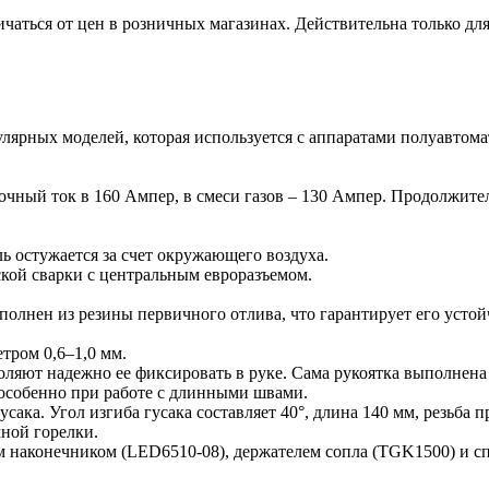
ичаться от цен в розничных магазинах. Действительна только дл
улярных моделей, которая используется с аппаратами полуавтом
рочный ток в 160 Ампер, в смеси газов – 130 Ампер. Продолжит
ь остужается за счет окружающего воздуха.
ской сварки с центральным евроразъемом.
полнен из резины первичного отлива, что гарантирует его уст
тром 0,6–1,0 мм.
оляют надежно ее фиксировать в руке. Сама рукоятка выполнена
 особенно при работе с длинными швами.
сака. Угол изгиба гусака составляет 40°, длина 140 мм, резьба
ной горелки.
 наконечником (LED6510-08), держателем сопла (TGK1500) и сп