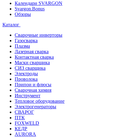
Календари SVARGON
Svargon.Bonus
Обзоры
Каталог
Сварочные инверторы
Газосварка
Плазма
Лазерная сварка
Контактная сварка
Маски сварщика
СИЗ сварщика
Электроды
Проволока
Припои и флюсы
Сварочная химия
Инструмент
Тепловое оборудование
Электрогенераторы
СВАРОГ
ПТК
FOXWELD
КЕДР
AURORA