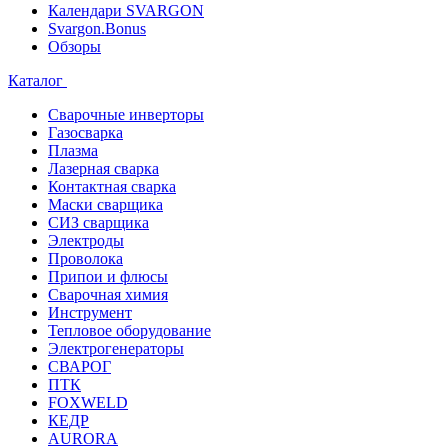
Календари SVARGON
Svargon.Bonus
Обзоры
Каталог
Сварочные инверторы
Газосварка
Плазма
Лазерная сварка
Контактная сварка
Маски сварщика
СИЗ сварщика
Электроды
Проволока
Припои и флюсы
Сварочная химия
Инструмент
Тепловое оборудование
Электрогенераторы
СВАРОГ
ПТК
FOXWELD
КЕДР
AURORA