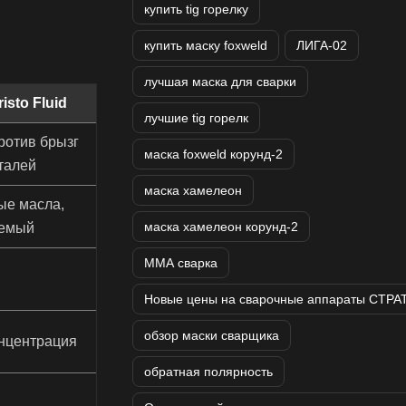
купить tig горелку
купить маску foxweld
ЛИГА-02
лучшая маска для сварки
isto Fluid
лучшие tig горелк
ротив брызг
маска foxweld корунд-2
талей
маска хамелеон
ые масла,
маска хамелеон корунд-2
аемый
ММА сварка
Новые цены на сварочные аппараты СТРА
обзор маски сварщика
нцентрация
обратная полярность