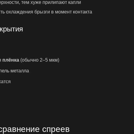
рхности, тем хуже прилипают капли
сть охлаждения брызги в момент контакта
окрытия
я
плёнка
(обычно 2–5 мкм)
пель металла
жатся
 сравнение спреев