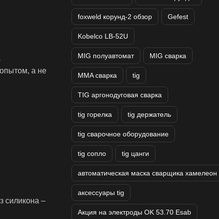
foxweld корунд-2 обзор
Gefest
Kobelco LB-52U
MIG полуавтомат
MIG сварка
а
опытом, а не
MMA сварка
tig
TIG аргонодуговая сварка
tig горелка
tig держатель
tig сварочное оборудование
tig сопло
tig цанги
автоматическая маска сварщика хамелеон
аксессуары tig
з силикона –
Акция на электроды OK 53.70 Esab