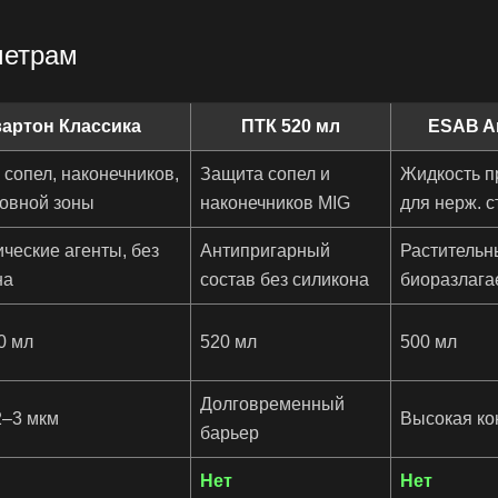
метрам
артон Классика
ПТК 520 мл
ESAB Ar
сопел, наконечников,
Защита сопел и
Жидкость п
овной зоны
наконечников MIG
для нерж. с
ческие агенты, без
Антипригарный
Растительн
на
состав без силикона
биоразлаг
0 мл
520 мл
500 мл
Долговременный
2–3 мкм
Высокая ко
барьер
Нет
Нет