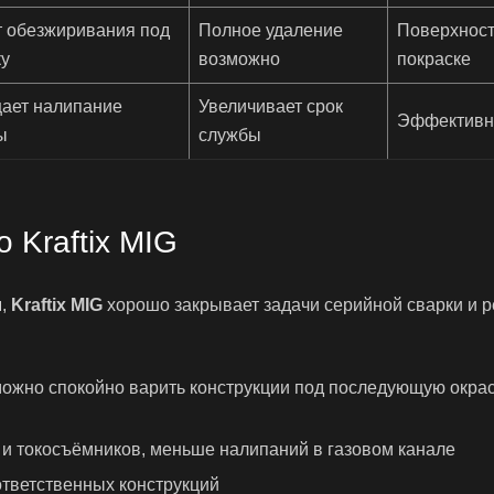
т обезжиривания под
Полное удаление
Поверхност
ку
возможно
покраске
ает налипание
Увеличивает срок
Эффективн
ы
службы
 Kraftix MIG
u
,
Kraftix MIG
хорошо закрывает задачи серийной сварки и 
ожно спокойно варить конструкции под последующую окрас
 и токосъёмников, меньше налипаний в газовом канале
тветственных конструкций