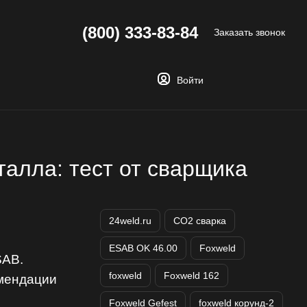
(800) 333-83-84
Заказать звонок
Войти
талла: тест от сварщика
24weld.ru
CO2 сварка
ESAB OK 46.00
Foxweld
SAB.
foxweld
Foxweld 162
омендации
Foxweld Gefest
foxweld корунд-2