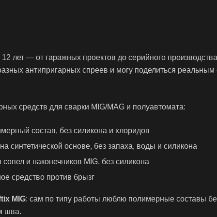
е 12 лет — от гаражных проектов до серийного производств
разных антипригарных спреев и могу поделиться реальным 
рных средств для сварки MIG/MAG и полуавтомата:
лимерный состав, без силикона и хлоридов
на синтетической основе, без запаха, воды и силикона
 сопел и наконечников MIG, без силикона
ое средство против брызг
ftix MIG
: сам по типу работы люблю полимерные составы бе
м шва.