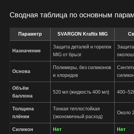
Сводная таблица по основным пара
Параметр
SVARGON Kraftix MIG
Св
Защита деталей и горелок
Защита 
Назначение
MIG от брызг
околош
Полимеры, без силиконов
Синтети
Основа
и хлоридов
силико
Объём
520 мл (жидкость 400 мл)
400–52
баллона
Толщина
Тонкая теплостойкая
Около 
плёнки
(экономичный расход)
Силикон
Нет
Нет