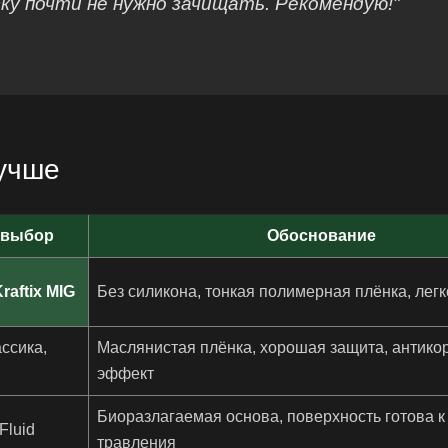
ку почти не нужно зачищать. Рекомендую!"
лучше
 выбор
Обоснование
aftix MIG
Без силикона, тонкая полимерная плёнка, легк
ссика,
Маслянистая плёнка, хорошая защита, антик
эффект
Биоразлагаемая основа, поверхность готова к
Fluid
травления