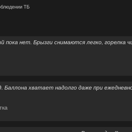
соблюдении ТБ
й пока нет. Брызги снимаются легко, горелка 
д. Баллона хватает надолго даже при ежедневн
тка