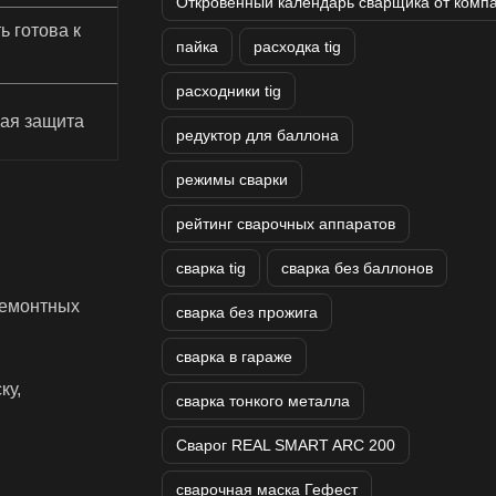
Откровенный календарь сварщика от комп
ь готова к
пайка
расходка tig
расходники tig
ая защита
редуктор для баллона
режимы сварки
рейтинг сварочных аппаратов
сварка tig
сварка без баллонов
ремонтных
сварка без прожига
сварка в гараже
ку,
сварка тонкого металла
Сварог REAL SMART ARC 200
сварочная маска Гефест