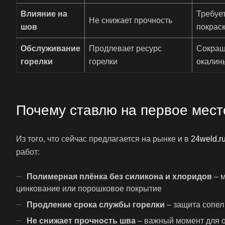
Влияние на
Требуе
Не снижает прочность
шов
покрас
Обслуживание
Продлевает ресурс
Сокращ
горелки
горелки
окалин
Почему ставлю на первое место
Из того, что сейчас предлагается на рынке и в
24weld.r
работ:
Полимерная плёнка без силикона и хлоридов
– м
цинкование или порошковое покрытие
Продление срока службы горелки
– защита сопел
Не снижает прочность шва
– важный момент для о