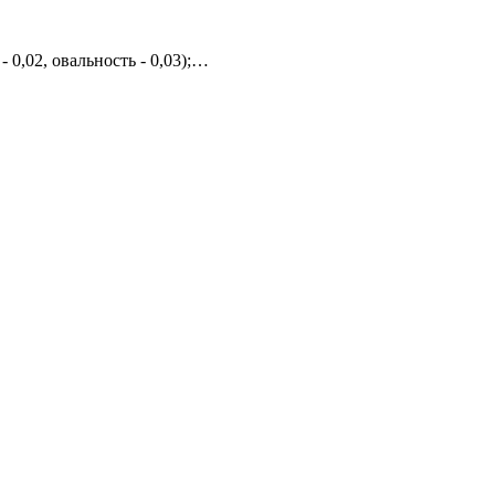
0,02, овальность - 0,03);
кая прочность;
а в процессе сварки.