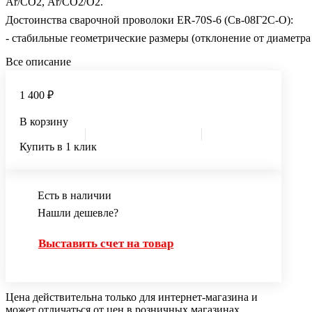
Ar/CO2, Ar/CO2/O2.
Достоинства сварочной проволоки ER-70S-6 (Св-08Г2С-О):
- стабильные геометрические размеры (отклонение от диаметра - 
- минимальная постоянная толщина омедненного слоя, его высо
Все описание
- низкое содержание вредных примесей - серы и фосфора;
- устойчивая электрическая дуга, низкое разбрызгивание металл
1 400 ₽
Герметичная упаковка в п/э плёнку и картонную кор
В корзину
Купить в 1 клик
Есть в наличии
Нашли дешевле?
Выставить счет на товар
Цена действительна только для интернет-магазина и
может отличаться от цен в розничных магазинах.