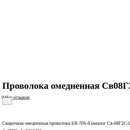
Проволока омедненная Св08Г2
0
Нет отзывов
Сварочная омедненная проволока ER-70S-6 (аналог Св-08Г2С-О