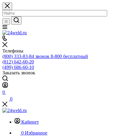
Телефоны
(800) 333-83-84
звонок 8-800 бесплатный
(812) 642-60-20
(499) 686-60-10
Заказать звонок
0
0
Кабинет
0
Избранное