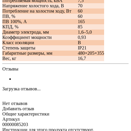
Потребляемая мощность, кВА
7,5
Напряжение холостого хода, В
70
Потребление на холостом ходу, Вт
60
ПВ, %
60
ПВ 100%, А
165
КПД, %
85
Диаметр электрода, мм
1,6–5,0
Коэффициент мощности
0,93
Класс изоляции
B
Степень защиты
IP21
Габаритные размеры, мм
480×205×355
Вес, кг
16,7
Отзывы
Загрузка отзывов...
Нет отзывов
Добавить отзыв
Общие характеристики
Артикул
00000085203
Инструкции для этого продукта отсутствуют.