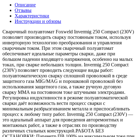
Описание
Отзывы
Характеристики
Инструкции и обзоры
Сварочный полуавтомат Foxweld Invermig 250 Compact (230V)
позволяет производить сварку постоянным током, используя
инверторную технологию преобразования и управления
сварочным током. При этом сварочный полуавтомат
обеспечивает идеальные параметры сварки, даже при
большом падении входящего напряжения, особенно на малых
токах, при сварке небольших толщин. Invermig 250 Compact
(230V) позволяет проводить следующие виды работ:
полуавтоматическую сварку сплошной проволокой в среде
защитного газа MIG/MAG и порошковой проволокой без
использования защитного газа, а также ручную дуговую
сварку MMA на постоянном токе штучными электродами.
Регулировка индуктивности в режиме полуавтоматической
сварки даёт возможность вести процесс сварки с
минимальным разбрызгиванием металла и приспосабливать
процесс к любому типу работ. Invermig 250 Compact (230V) —
это идеальный аппарат для проведения авторемонтных и
монтажных работ, а также в отраслях по производству
различных стальных конструкций.РАБОТА БЕЗ
ОСТАНОВКИ: Параметр ПВ 100% на максимальном токе при