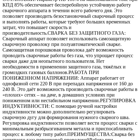
КПД 85% обеспечивает бесперебойную устойчивую работу
сварочного аппарата в течении всего рабочего дня. Это
позволяет производить безостановочный сварочный процесс
и выполнять работы, которые требуют больших временных
затрат, что повышает скорость и
производительность.СВАРКА БЕЗ ЗАЩИТНОГО ГАЗА:
Сварочный аппарат позволяет использовать самозащитную
сварочную проволоку при полуавтоматической сварке.
Самозащитная порошковая проволока даёт возможность
проводить сварочные работы без газа, что упрощает процесс
сварки даже для неопытного пользователя. Нет
необходимости в применении защитного газа, тяжёлых и
громоздких газовых баллонов.РАБОТА ПРИ
ПОНИЖЕННОМ НАПРЯЖЕНИИ: Аппарат работает от
однофазной сети 220 В при перепадах напряжения от 160 до
240 В. Это даёт возможность производить сварочные работы в
«плохих» сетях – на даче, в домашних условиях при
пониженном или нестабильном напряжении.РЕГУЛИРОВКА
ИНДУКТИВНОСТИ: С помощью ручной настройки
индуктивности можно дополнительно регулировать
сварочную дугу для формирования нужного сварного шва.
Регулировка индуктивности позволяет вести процесс сварки с
минимальным разбрызгиванием металла и приспосабливать
процесс к любому типу работ.ПРЕИМУЩЕСТВА:Сварка без
защитного газа порошковой проволокойРабота при