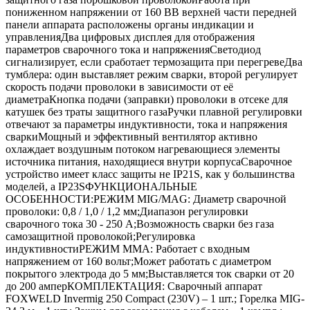
пониженном напряжении от 160 ВВ верхней части передней
панели аппарата расположены органы индикации и
управленияДва цифровых дисплея для отображения
параметров сварочного тока и напряженияСветодиод
сигнализирует, если сработает термозащита при перегревеДва
тумблера: один выставляет режим сварки, второй регулирует
скорость подачи проволоки в зависимости от её
диаметраКнопка подачи (заправки) проволоки в отсеке для
катушек без траты защитного газаРучки плавной регулировки
отвечают за параметры индуктивности, тока и напряжения
сваркиМощный и эффективный вентилятор активно
охлаждает воздушным потоком нагревающиеся элементы
источника питания, находящиеся внутри корпусаСварочное
устройство имеет класс защиты не IP21S, как у большинства
моделей, а IP23SФУНКЦИОНАЛЬНЫЕ
ОСОБЕННОСТИ:РЕЖИМ MIG/MAG: Диаметр сварочной
проволоки: 0,8 / 1,0 / 1,2 мм;Диапазон регулировки
сварочного тока 30 - 250 А;Возможность сварки без газа
самозащитной проволокой;Регулировка
индуктивностиРЕЖИМ MMA: Работает с входным
напряжением от 160 вольт;Может работать с диаметром
покрытого электрода до 5 мм;Выставляется ток сварки от 20
до 200 амперКОМПЛЕКТАЦИЯ: Сварочный аппарат
FOXWELD Invermig 250 Compact (230V) – 1 шт.; Горелка MIG-