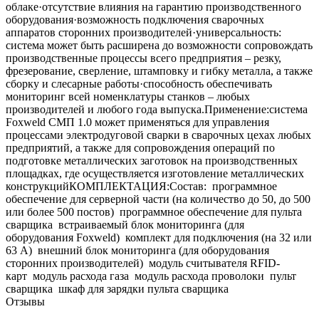
облаке·отсутствие влияния на гарантию производственного
оборудования·возможность подключения сварочных
аппаратов сторонних производителей·универсальность:
система может быть расширена до возможности сопровождать
производственные процессы всего предприятия – резку,
фрезерование, сверление, штамповку и гибку металла, а также
сборку и слесарные работы·способность обеспечивать
мониторинг всей номенклатуры станков – любых
производителей и любого года выпуска.Применение:система
Foxweld СМП 1.0 может применяться для управления
процессами электродуговой сварки в сварочных цехах любых
предприятий, а также для сопровождения операций по
подготовке металлических заготовок на производственных
площадках, где осуществляется изготовление металлических
конструкцийКОМПЛЕКТАЦИЯ:Состав: программное
обеспечение для серверной части (на количество до 50, до 500
или более 500 постов) программное обеспечение для пульта
сварщика встраиваемый блок мониторинга (для
оборудования Foxweld) комплект для подключения (на 32 или
63 А) внешний блок мониторинга (для оборудования
сторонних производителей) модуль считывателя RFID-
карт модуль расхода газа модуль расхода проволоки пульт
сварщика шкаф для зарядки пульта сварщика
Отзывы