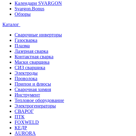
Календари SVARGON
Svargon.Bonus
Обзоры
Каталог
Сварочные инверторы
Газосварка
Плазма
Лазерная сварка
Контактная сварка
Маски сварщика
СИЗ сварщика
Электроды
Проволока
Припои и флюсы
Сварочная химия
Инструмент
Тепловое оборудование
Электрогенераторы
СВАРОГ
ПТК
FOXWELD
КЕДР
AURORA