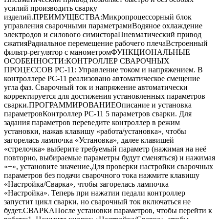
усилий производить сварку
изделий.ПРЕИМУЩЕСТВА:Микропроцессорный блок
управления сварочными параметрамиВодяное охлаждение
электродов и силового симистораПневматический привод
сжатияРадиальное перемещение рабочего плечаВстроенный
фильтр-регулятор с манометромФУНКЦИОНАЛЬНЫЕ
ОСОБЕННОСТИ:КОНТРОЛЛЕР СВАРОЧНЫХ
ПРОЦЕССОВ РС-11: Управление током и напряжением. В
контроллере РС-11 реализовано автоматическое смещение
угла фаз. Сварочный ток и напряжение автоматически
корректируется для достижения установленных параметров
сварки.ПРОГРАММИРОВАНИЕОписание и установка
параметровКонтроллер РС-11 5 параметров сварки. Для
задания параметров переведите контроллер в режим
установки, нажав клавишу «работа/установка», чтобы
загорелась лампочка «Установка», далее клавишей
«стрелочка» выберите требуемый параметр (нажимая на неё
повторно, выбираемые параметры будут сменяться) и нажимая
«+», установите значение.Для проверки настройки сварочных
параметров без подачи сварочного тока нажмите клавишу
«Настройка/Сварка», чтобы загорелась лампочка
«Настройка». Теперь при нажатии педали контроллер
запустит цикл сварки, но сварочный ток включаться не
будет.СВАРКАПосле установки параметров, чтобы перейти к