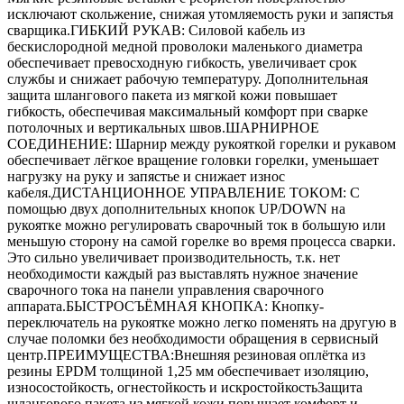
исключают скольжение, снижая утомляемость руки и запястья
сварщика.ГИБКИЙ РУКАВ: Силовой кабель из
бескислородной медной проволоки маленького диаметра
обеспечивает превосходную гибкость, увеличивает срок
службы и снижает рабочую температуру. Дополнительная
защита шлангового пакета из мягкой кожи повышает
гибкость, обеспечивая максимальный комфорт при сварке
потолочных и вертикальных швов.ШАРНИРНОЕ
СОЕДИНЕНИЕ: Шарнир между рукояткой горелки и рукавом
обеспечивает лёгкое вращение головки горелки, уменьшает
нагрузку на руку и запястье и снижает износ
кабеля.ДИСТАНЦИОННОЕ УПРАВЛЕНИЕ ТОКОМ: С
помощью двух дополнительных кнопок UP/DOWN на
рукоятке можно регулировать сварочный ток в большую или
меньшую сторону на самой горелке во время процесса сварки.
Это сильно увеличивает производительность, т.к. нет
необходимости каждый раз выставлять нужное значение
сварочного тока на панели управления сварочного
аппарата.БЫСТРОСЪЁМНАЯ КНОПКА: Кнопку-
переключатель на рукоятке можно легко поменять на другую в
случае поломки без необходимости обращения в сервисный
центр.ПРЕИМУЩЕСТВА:Внешняя резиновая оплётка из
резины EPDM толщиной 1,25 мм обеспечивает изоляцию,
износостойкость, огнестойкость и искростойкостьЗащита
шлангового пакета из мягкой кожи повышает комфорт и