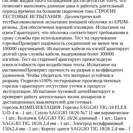
системе жидкостного охлаждения достигается ПВ 100%, что
позволяет выполнять длинные швы и работать длительный
период времени на большом сварочном токе.СТРОГИЕ
ТЕСТОВЫЕ ИСПЫТАНИЯ: ·Диэлектрический
тестВысоковольтное испытание внешней оболочки из EPDM-
резины. Для обеспечения хорошей изоляции.·Испытание на
износГарантирует, что оболочка соответствует требованиям к
сроку службы при использовании.·Тест на скручивание
горелкиПроверяет надёжность соединений не менее чем за
100000 скручиваний.·Испытание кабеля на изгибГарантирует
долгий срок службы кабеля, выдерживая более 300000
изгибов.·Тест на старениеГарантирует превосходную
износостойкость при воздействии тепла.·Испытание на
растяжениеПроверяет прочность на разрыв и коэффициент
удлинения. Чтобы убедиться, что материал устойчив к
разрыву.·Гидротест100% тестирование производственных
горелок гарантирует отсутствие утечек в процессе
эксплуатации.·Испытание пусковой цепиИмитирует и
проверяет работу штепсельных вилок аппаратов и
дистанционных выключателей для готовых
горелок.КОМПЛЕКТАЦИЯ: Горелка SAGGIO TIG-18 FLEX
U/D 4 м - 1 шт.; Сопло SAGGIO 18/26 №7 11 мм керамическое
- 1 шт.; Колпачок SAGGIO TIG 18/26 длинный - 1 шт.; Цанга
SAGGIO TIG 18/26 2,4 мм - 1 шт.; Электрод вольфрамовый
150х2,4 мм - 1 шт.; Корпус цанги SAGGIO TIG 18/26 2,4 мм - 1