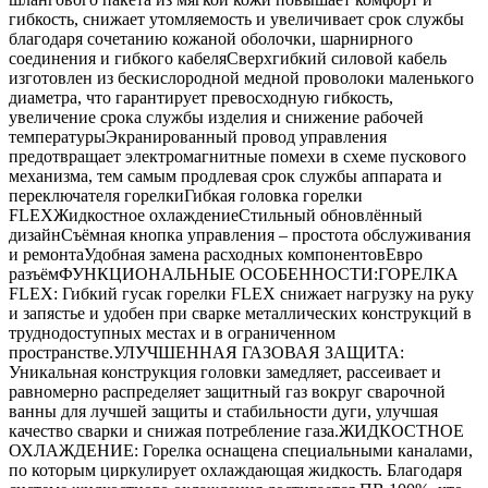
гибкость, снижает утомляемость и увеличивает срок службы
благодаря сочетанию кожаной оболочки, шарнирного
соединения и гибкого кабеляСверхгибкий силовой кабель
изготовлен из бескислородной медной проволоки маленького
диаметра, что гарантирует превосходную гибкость,
увеличение срока службы изделия и снижение рабочей
температурыЭкранированный провод управления
предотвращает электромагнитные помехи в схеме пускового
механизма, тем самым продлевая срок службы аппарата и
переключателя горелкиГибкая головка горелки
FLEXЖидкостное охлаждениеСтильный обновлённый
дизайнСъёмная кнопка управления – простота обслуживания
и ремонтаУдобная замена расходных компонентовЕвро
разъёмФУНКЦИОНАЛЬНЫЕ ОСОБЕННОСТИ:ГОРЕЛКА
FLEX: Гибкий гусак горелки FLEX снижает нагрузку на руку
и запястье и удобен при сварке металлических конструкций в
труднодоступных местах и в ограниченном
пространстве.УЛУЧШЕННАЯ ГАЗОВАЯ ЗАЩИТА:
Уникальная конструкция головки замедляет, рассеивает и
равномерно распределяет защитный газ вокруг сварочной
ванны для лучшей защиты и стабильности дуги, улучшая
качество сварки и снижая потребление газа.ЖИДКОСТНОЕ
ОХЛАЖДЕНИЕ: Горелка оснащена специальными каналами,
по которым циркулирует охлаждающая жидкость. Благодаря